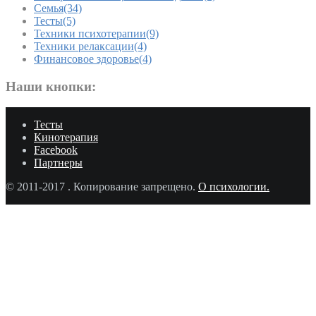
Семья
(34)
Тесты
(5)
Техники психотерапии
(9)
Техники релаксации
(4)
Финансовое здоровье
(4)
Наши кнопки:
Тесты
Кинотерапия
Facebook
Партнеры
© 2011-2017
. Копирование запрещено.
О психологии.