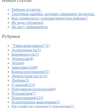
Новые статьи:
Ребенок кусается.
Типичные ошибки, которые совершают родители.
Как справиться с гиперактивностью ребенка?
Не надо стесняться
Не могу забеременеть
Рубрики
"Тайм-менеджмент"
(1)
Ассертивность
(5)
Беременность
(1)
Депрессия
(4)
Дети
(4)
Зависимости
(8)
Кинопсихотерапия
(21)
Личностный рост
(13)
Любовь
(2)
О разном
(113)
Популярная психология
(9)
Психиатрия
(7)
Психотерапия
(123)
Психотерапия животными
(2)
Расстройство пищевого поведения
(2)