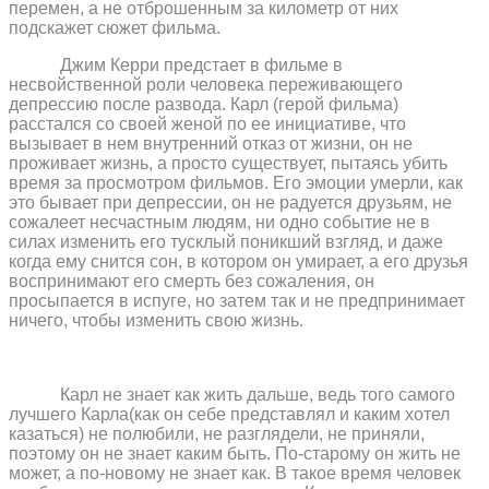
перемен, а не отброшенным за километр от них
подскажет сюжет фильма.
Джим Керри предстает в фильме в
несвойственной роли человека переживающего
депрессию после развода. Карл (герой фильма)
расстался со своей женой по ее инициативе, что
вызывает в нем внутренний отказ от жизни, он не
проживает жизнь, а просто существует, пытаясь убить
время за просмотром фильмов. Его эмоции умерли, как
это бывает при депрессии, он не радуется друзьям, не
сожалеет несчастным людям, ни одно событие не в
силах изменить его тусклый поникший взгляд, и даже
когда ему снится сон, в котором он умирает, а его друзья
воспринимают его смерть без сожаления, он
просыпается в испуге, но затем так и не предпринимает
ничего, чтобы изменить свою жизнь.
Карл не знает как жить дальше, ведь того самого
лучшего Карла(как он себе представлял и каким хотел
казаться) не полюбили, не разглядели, не приняли,
поэтому он не знает каким быть. По-старому он жить не
может, а по-новому не знает как. В такое время человек