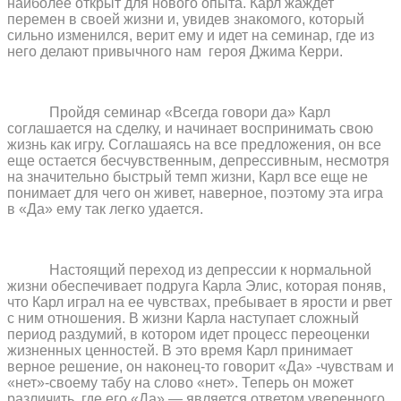
наиболее открыт для нового опыта. Карл жаждет
перемен в своей жизни и, увидев знакомого, который
сильно изменился, верит ему и идет на семинар, где из
него делают привычного нам
героя Джима Керри.
Пройдя семинар «Всегда говори да» Карл
соглашается на сделку, и начинает воспринимать свою
жизнь как игру. Соглашаясь на все предложения, он все
еще остается бесчувственным, депрессивным, несмотря
на значительно быстрый темп жизни, Карл все еще не
понимает для чего он живет, наверное, поэтому эта игра
в «Да» ему так легко удается.
Настоящий переход из депрессии к нормальной
жизни обеспечивает подруга Карла Элис, которая поняв,
что Карл играл на ее чувствах, пребывает в ярости и рвет
с ним отношения. В жизни Карла наступает сложный
период раздумий, в котором идет процесс переоценки
жизненных ценностей. В это время Карл принимает
верное решение, он наконец-то говорит «Да» -чувствам и
«нет»-своему табу на слово «нет». Теперь он может
различить, где его «Да» — является ответом уверенного