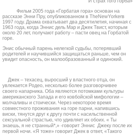
И страх того горба»
Фильм 2005 года «Горбатая гора» основан на
рассказе Энни Пру, опубликованном в
The
New
Yorker
в
1997 году. Драма охватывает два десятилетия, начиная с
1963 года, когда Эннис дель Мар и Джек Твист, которым
около 20 лет, получают работу – пасти овец на Горбатой
горе.
Энис обычный парень нелегкой судьбы, потерявший
родителей и научившийся защищаться раньше, чем он
увидит опасность, он малообразованный и одинокий.
Джек – техасец, выросший у властного отца, он
увлекается Родео, несколько более разговорчивее
своего напарника. Оба являются потомками культуры
американского Запада и его ковбойской мифологии –
молчаливы и стоически. Через некоторое время
совместного проживания на горе парни, напившись
виски, тянутся друг к другу почти с насильственной
сексуальной страстью, что удивляет их обоих. « Ты
знаешь, я не странный*,» -говорит Эннис
Джеку после их
первой ночи. «Я тоже» говорит Джек в ответ, «Такого