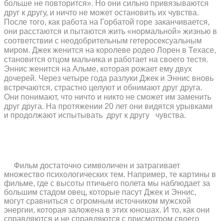
больше не повторится». Но они сильно привязываются
друг к другу, и ничто не может остановить их чувства.
После того, как работа на Горбатой горе заканчивается,
они расстаются и пытаются жить «нормальной» жизнью в
соответствии с неодобрительным гетеросексуальным
миром. Джек женится на королеве родео Лорен в Техасе,
становится отцом мальчика и работает на своего тестя.
Эннис женится на Альме, которая рожает ему двух
дочерей. Через четыре года разлуки Джек и Эннис вновь
встречаются, страстно целуют и обнимают друг друга.
Они понимают, что ничто и никто не сможет им заменить
друг друга. На протяжении 20 лет они видятся урывками
и продолжают испытывать
друг к другу
чувства.
Фильм достаточно символичен и затрагивает
множество психологических тем. Например, те картины в
фильме, где с высоты птичьего полета мы наблюдает за
большим стадом овец, которые пасут Джек и Эннис,
могут сравниться с огромным источником мужской
энергии, которая заложена в этих юношах. И то, как они
справляются и не справляются с присмотром своего