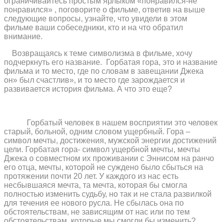
ограничивайтесь простым ярлыком «понравился-не
понравился» , поговорите о фильме, ответив на выше
следующие вопросы, узнайте, что увидели в этом
фильме ваши собеседники, кто и на что обратил
внимание.
Возвращаясь к теме символизма в фильме, хочу
подчеркнуть его название.
Горбатая гора, это и название
фильма и то место, где по словам в завещании Джека
он» был счастлив», и то место где зарождается и
развивается история фильма. А что это еще?
Горбатый человек в нашем восприятии это человек
старый, больной, одним словом ущербный. Гора –
символ мечты, достижения, мужской энергии достижений
цели. Горбатая гора- символ ущербной мечты, мечты
Джека о совместном их проживании с Эннисом на ранчо
его отца, мечты, которой не суждено было сбыться на
протяжении почти 20 лет. У каждого из нас есть
несбывшаяся мечта, та мечта, которая бы смогла
полностью изменить судьбу, но так и не стала развилкой
для течения ее нового русла. Не сбылась она по
обстоятельствам, не зависящим от нас или по тем
обстоятельствам, которые мы смогли бы изменить?