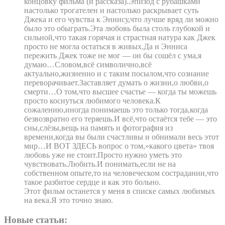
концовку фильма (и рассказа).Эпизод с рубашками
настолько трогателен и настолько раскрывает суть
Джека и его чувства к Эннису,что лучше вряд ли можно
было это обыграть.Эта любовь была столь глубокой и
сильной,что такая горячая и страстная натура как Джек
просто не могла остаться в живых.Да и Энниса
пережить Джек тоже не мог — он бы сошёл с ума,я
думаю…Словом,всё символично,всё
актуально,жизненно и с таким посылом,что сознание
переворачивает.Заставляет думать о жизни,о любви,о
смерти…О том,что высшее счастье — когда ты можешь
просто коснуться любимого человека.К
сожалению,иногда понимаешь это только тогда,когда
безвозвратно его теряешь.И всё,что остаётся тебе — это
сны,слёзы,вещь на память и фотография из
времени,когда вы были счастливы и обнимали весь этот
мир…И ВОТ ЗДЕСЬ вопрос о том,»какого цвета» твоя
любовь уже не стоит.Просто нужно уметь это
чувствовать.Любить.И понимать,если не на
собственном опыте,то на человеческом сострадании,что
такое разбитое сердце и как это больно.
Этот фильм останется у меня в списке самых любимых
на века.Я это точно знаю.
Новые статьи: