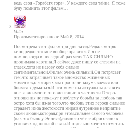
ведь своя «Горабатя гора». У каждого своя тайна. Я тоже
буду помнить этот фильм…
Volta
Прокомментировано в: Май 8, 2014
Посмотрела этот фильм три дня назад.Редко смотрю
кино,редко что мне вообще нравится.И я не
помню,когда в последний раз меня ТАК СИЛЬНО
пронимала картина.Я сейчас даже пишу со слезами на
глазах,хотя не назову себя сильно
сентиментальной.Фильм очень сильный.Он потрясает
тем,что затрагивает такое множество жизненных
моментов,о которых мы просто не задумываемся или
боимся задуматься.И эти моменты актуальны для всех
вне зависимости от ориентации в частности.Гетеро-
отношения не покажут проблему борьбы за любовь так
остро хотя бы из-за того,что любовь этих героев сильнее
страдает из-за жестокости мира;внутреннее неприятие
своей любви,которая,при этом,сильнее самого человека
(как это было у Энниса),намного чётче обрисовано в
условиях однополой связи.И отдельно хочется отметить