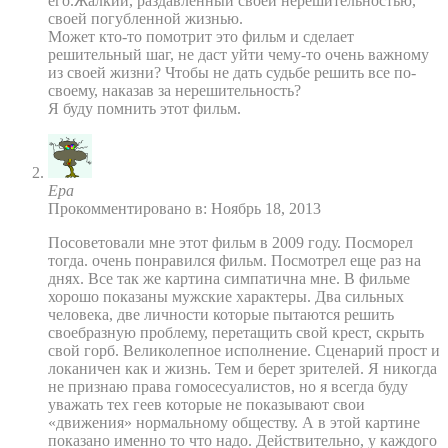
его.Жалкий, раздавленный своей нерешительностью,
своей погубленной жизнью.
Может кто-то помотрит это фильм и сделает
решительный шаг, не даст уйти чему-то очень важному
из своей жизни? Чтобы не дать судьбе решить все по-
своему, наказав за нерешительность?
Я буду помнить этот фильм.
Ера
Прокомментировано в: Ноябрь 18, 2013
Посоветовали мне этот фильм в 2009 году. Посморел
тогда. очень понравился фильм. Посмотрел еще раз на
днях. Все так же картина симпатична мне. В фильме
хорошо показаны мужские характеры. Два сильных
человека, две личности которые пытаются решить
своебразную проблему, перетащить свой крест, скрыть
свой горб. Великолепное исполнение. Сценарий прост и
локаничен как и жизнь. Тем и берет зрителей. Я никогда
не признаю права гомосесуалистов, но я всегда буду
уважать тех геев которые не показывают свои
«движения» нормальному обществу. А в этой картине
показано именно то что надо. Действительно, у каждого