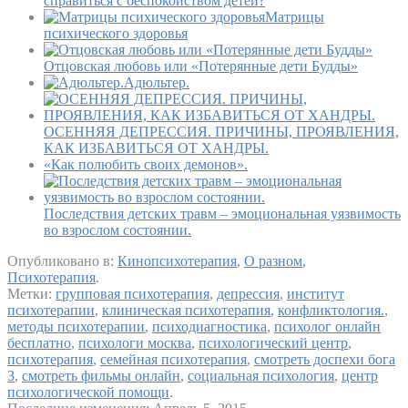
справиться с беспокойством детей?
Матрицы
психического здоровья
Отцовская любовь или «Потерянные дети Будды»
Адюльтер.
ОСЕННЯЯ ДЕПРЕССИЯ. ПРИЧИНЫ, ПРОЯВЛЕНИЯ,
КАК ИЗБАВИТЬСЯ ОТ ХАНДРЫ.
«Как полюбить своих демонов».
Последствия детских травм – эмоциональная уязвимость
во взрослом состоянии.
Опубликовано в:
Кинопсихотерапия
,
О разном
,
Психотерапия
.
Метки:
групповая психотерапия
,
депрессия
,
институт
психотерапии
,
клиническая психотерапия
,
конфликтология.
,
методы психотерапии
,
психодиагностика
,
психолог онлайн
бесплатно
,
психологи москва
,
психологический центр
,
психотерапия
,
семейная психотерапия
,
смотреть доспехи бога
3
,
смотреть фильмы онлайн
,
социальная психология
,
центр
психологической помощи
.