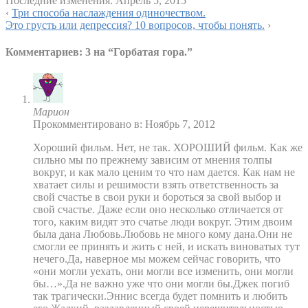
Последние изменения:
Апрель 5, 2015
‹
Три способа наслаждения одиночеством.
Это грусть или депрессия? 10 вопросов, чтобы понять.
›
Комментариев: 3 на “
Горбатая гора.
”
Марион
Прокомментировано в: Ноябрь 7, 2012
Хороший фильм. Нет, не так. ХОРОШИЙ фильм. Как же
сильно мы по прежнему зависим от мнения толпы
вокруг, и как мало ценим то что нам дается. Как нам не
хватает силы и решимости взять ответственность за
свой счастье в свои руки и бороться за свой выбор и
свой счастье. Даже если оно несколько отличается от
того, каким видят это счатье люди вокруг. Этим двоим
была дана Любовь.Любовь не много кому дана.Они не
смогли ее принять и жить с ней, и искать виноватых тут
нечего.Да, наверное мы можем сейчас говорить, что
«они могли уехать, они могли все изменить, они могли
бы…».Да не важно уже что они могли бы.Джек погиб
так трагически.Эннис всегда будет помнить и любить