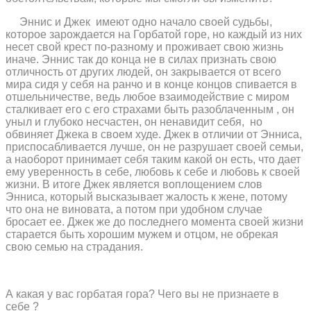
Эннис и Джек
имеют одно начало своей судьбы,
которое зарождается на Горбатой горе, но каждый из них
несет свой крест по-разному и проживает свою жизнь
иначе. Эннис так до конца не в силах признать свою
отличность от других людей, он закрывается от всего
мира сидя у себя на ранчо и в конце концов спивается в
отшельничестве, ведь любое взаимодействие с миром
сталкивает его с его страхами быть разоблаченным , он
уныл и глубоко несчастен, он ненавидит себя,
но
обвиняет Джека в своем худе. Джек в отличии от Энниса,
приспосабливается лучше, он не разрушает своей семьи,
а наоборот принимает себя таким какой он есть, что дает
ему уверенность в себе, любовь к себе и любовь к своей
жизни. В итоге Джек является воплощением слов
Энниса, который высказывает жалость к жене, потому
что она не виновата, а потом при удобном случае
бросает ее. Джек же до последнего момента своей жизни
старается быть хорошим мужем и отцом, не обрекая
свою семью на страдания.
А какая у вас горбатая гора? Чего вы не признаете в
себе ?