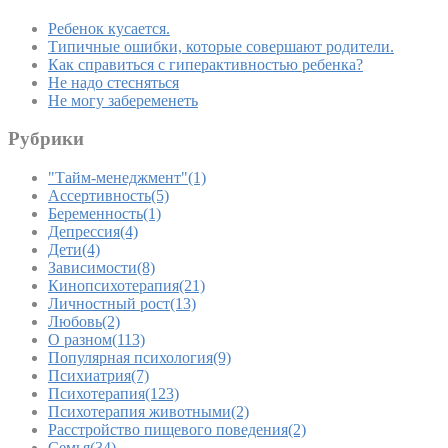
Ребенок кусается.
Типичные ошибки, которые совершают родители.
Как справиться с гиперактивностью ребенка?
Не надо стесняться
Не могу забеременеть
Рубрики
"Тайм-менеджмент"
(1)
Ассертивность
(5)
Беременность
(1)
Депрессия
(4)
Дети
(4)
Зависимости
(8)
Кинопсихотерапия
(21)
Личностный рост
(13)
Любовь
(2)
О разном
(113)
Популярная психология
(9)
Психиатрия
(7)
Психотерапия
(123)
Психотерапия животными
(2)
Расстройство пищевого поведения
(2)
Семья
(34)