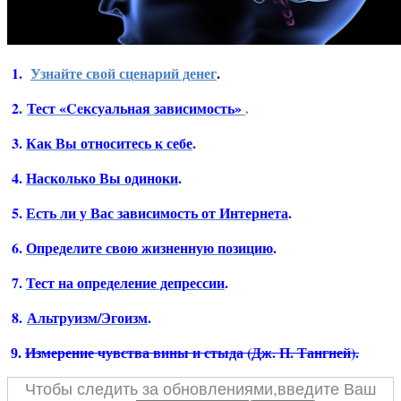
1.
Узнайте свой сценарий денег
.
2.
Тест «Ceксуальная зависимость»
.
3.
Как Вы относитесь к себе
.
4.
Насколько Вы одиноки
.
5.
Есть ли у Вас зависимость от Интернета
.
6.
Определите свою жизненную позицию
.
7.
Тест на определение депрессии
.
8.
Альтруизм/Эгоизм
.
Измерение чувства вины и стыда (Дж. П. Тангней).
9.
Чтобы следить за обновлениями,введите Ваш