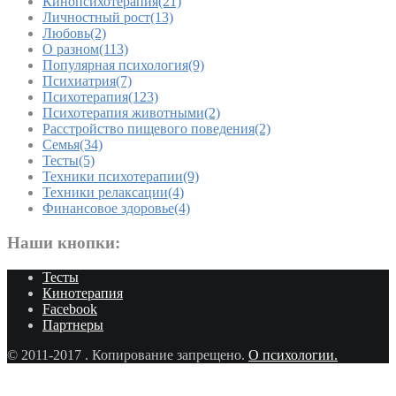
Кинопсихотерапия
(21)
Личностный рост
(13)
Любовь
(2)
О разном
(113)
Популярная психология
(9)
Психиатрия
(7)
Психотерапия
(123)
Психотерапия животными
(2)
Расстройство пищевого поведения
(2)
Семья
(34)
Тесты
(5)
Техники психотерапии
(9)
Техники релаксации
(4)
Финансовое здоровье
(4)
Наши кнопки:
Тесты
Кинотерапия
Facebook
Партнеры
© 2011-2017
. Копирование запрещено.
О психологии.