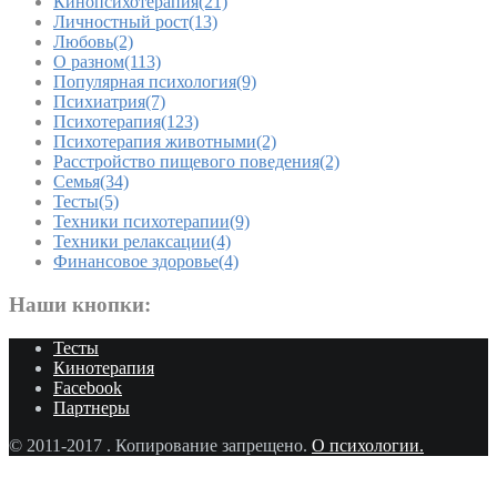
Кинопсихотерапия
(21)
Личностный рост
(13)
Любовь
(2)
О разном
(113)
Популярная психология
(9)
Психиатрия
(7)
Психотерапия
(123)
Психотерапия животными
(2)
Расстройство пищевого поведения
(2)
Семья
(34)
Тесты
(5)
Техники психотерапии
(9)
Техники релаксации
(4)
Финансовое здоровье
(4)
Наши кнопки:
Тесты
Кинотерапия
Facebook
Партнеры
© 2011-2017
. Копирование запрещено.
О психологии.