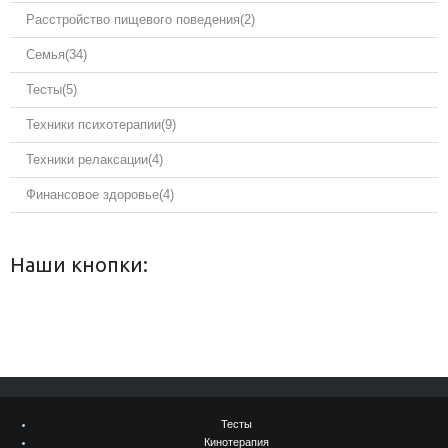
Расстройство пищевого поведения
(2)
Семья
(34)
Тесты
(5)
Техники психотерапии
(9)
Техники релаксации
(4)
Финансовое здоровье
(4)
Наши кнопки:
Тесты
Кинотерапия