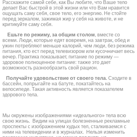
Расскажите самой себе, как Вы любите, что Ваше тело
делает Вас быстрой в этой жизни или что Вам нравится
ощущать саму себя, свое тело, его энергию. Не стойте
перед зеркалом, зажимая жир у себя на животе, и не
критикуйте саму себя.
Е
шьте по режиму, за общим столом
, вместе со
всеми. Люди, которые едят вовремя, на завтрак
,
обед и
ужин потребляют меньше калорий, чем люди, без режима
питания, кто ест перед телевизором или кусочничает весь
вечер. Практика показывает, питание по режиму —
здоровое полноценное питание: также это дает
возможность разнообразить свой рацион.
олучайте удовольствие от своего тела.
Сходите в
бассейн, попрыгайте на батуте, покатайтесь на
велосипеде. Такая активность является показателем
здорового тела.
Мы окружены изображениями «идеального» тела всю
свою жизнь.
Видим на улицах болезненные рекламные
проспекты с изображением худых тел, сталкиваемся с
ними на телевидении и в журналах.
Нельзя изменить