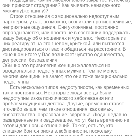
они приносят страдания? Как выявить ненадежного
мужчину(женщину)?
Строя отношения с эмоционально недоступным
партнером, у вас, возможно, возникали противоречивые,
неприятные ощущения. Они уклончивы, постоянно
оправдываются, или просто не в состоянии поддержать
вашу беседу об отношениях и чувствах. Некоторые из
них реагируют на это гневом, критикой, или пытаются
дистанцироваться от вас и общаться на расстоянии. В
конечном итоге у Вас возникает чувство одиночества,
депрессии, безразличия.
Обычно это привилегия женщин жаловаться на
эмоционально недоступных мужчин. Тем не менее,
многие женщины не знают, что они тоже эмоционально
недоступны.
Есть несколько типов недоступности, как временных,
так и постоянных. Некоторые люди всегда были
недоступны из-за психического заболевания или
проблем идущих из детства. Другие, временно ставят
что-либо выше, чем такие отношения, как семья,
обязательства, образование, здоровье. Люди, недавно
разведенные или овдовевшие, могут быть временно не
готовы для новых отношений. Также, есть те, кто
слишком боится риска влюбленности, поскольку