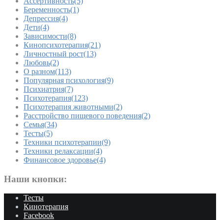
Ассертивность
(5)
Беременность
(1)
Депрессия
(4)
Дети
(4)
Зависимости
(8)
Кинопсихотерапия
(21)
Личностный рост
(13)
Любовь
(2)
О разном
(113)
Популярная психология
(9)
Психиатрия
(7)
Психотерапия
(123)
Психотерапия животными
(2)
Расстройство пищевого поведения
(2)
Семья
(34)
Тесты
(5)
Техники психотерапии
(9)
Техники релаксации
(4)
Финансовое здоровье
(4)
Наши кнопки:
Тесты
Кинотерапия
Facebook