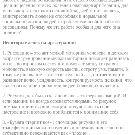
цели исцеления от всех болезней благодаря арт-терапии, для
меня как для психолога основной задачей стоит вовлечь,
заинтересовать людей не способных к нормальной
социальной жизни, людей с проблемами особой работой –
рисованием. Почему же эта работа особая и для чего она
полезна?
Некоторые аспекты арт-терапии:
1. Рисование – это акт мелкой моторики человека, в детском
возрасте тренирование мелкой моторики помогает развивать
мозг, а во взрослом состоянии помогает мозгу сохранять
молодость, высокую скорость мысли, остроту ума, памяти. К
тому же рисование – это сознательный акт, он тренирует и
развивает волю, усидчивость, контролируемость психики, что
является главной проблемой людей болеющих душевно.
2. Рисунок, как было сказано выше – это зеркало эмоций. И
если эмоции не всегда осознаются людьми, то рисунок
поможет принять свои эмоции, почувствовать свое
настроение и возможно приблизится к пониманию себя.
3. «Бумага стерпит все» ; спомощью рисунка и его
трансформации можно изменить и переживания, если они
субъективно переживаются как «плохие».