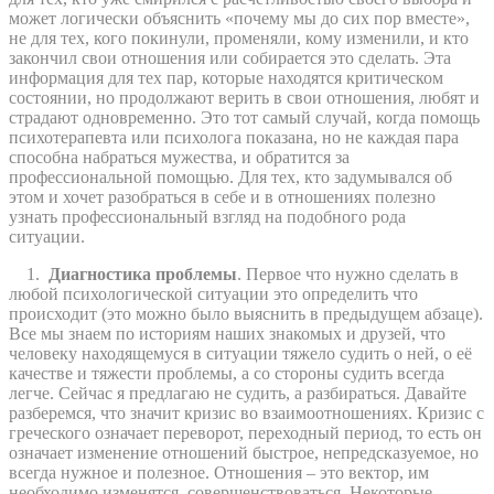
может логически объяснить «почему мы до сих пор вместе»,
не для тех, кого покинули, променяли, кому изменили, и кто
закончил свои отношения или собирается это сделать. Эта
информация для тех пар, которые находятся критическом
состоянии, но продолжают верить в свои отношения, любят и
страдают одновременно. Это тот самый случай, когда помощь
психотерапевта или психолога показана, но не каждая пара
способна набраться мужества, и обратится за
профессиональной помощью. Для тех, кто задумывался об
этом и хочет разобраться в себе и в отношениях полезно
узнать профессиональный взгляд на подобного рода
ситуации.
1.
Диагностика проблемы
. Первое что нужно сделать в
любой психологической ситуации это определить что
происходит (это можно было выяснить в предыдущем абзаце).
Все мы знаем по историям наших знакомых и друзей, что
человеку находящемуся в ситуации тяжело судить о ней, о её
качестве и тяжести проблемы, а со стороны судить всегда
легче. Сейчас я предлагаю не судить, а разбираться. Давайте
разберемся, что значит кризис во взаимоотношениях. Кризис с
греческого означает переворот, переходный период, то есть он
означает изменение отношений быстрое, непредсказуемое, но
всегда нужное и полезное. Отношения – это вектор, им
необходимо изменятся, совершенствоваться. Некоторые