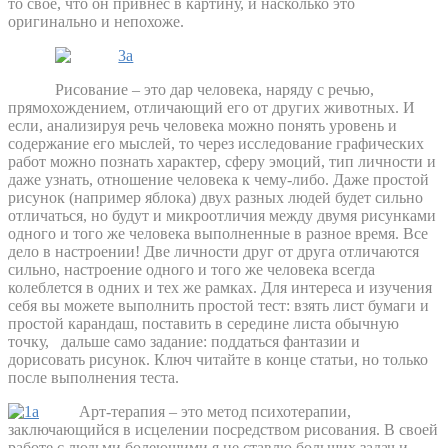
то своё, что он привнес в картину, и насколько это
оригинально и непохоже.
Рисование – это дар человека, наряду с речью,
прямохождением, отличающий его от других животных. И
если, анализируя речь человека можно понять уровень и
содержание его мыслей, то через исследование графических
работ можно познать характер, сферу эмоций, тип личности и
даже узнать, отношение человека к чему-либо. Даже простой
рисунок (например яблока) двух разных людей будет сильно
отличаться, но будут и микроотличия между двумя рисунками
одного и того же человека выполненные в разное время. Все
дело в настроении! Две личности друг от друга отличаются
сильно, настроение одного и того же человека всегда
колеблется в одних и тех же рамках
. Для интереса и изучения
себя вы можете выполнить простой тест: взять лист бумаги и
простой карандаш, поставить в середине листа обычную
точку,
дальше само задание: поддаться фантазии и
дорисовать рисунок. Ключ читайте в конце статьи
, но только
после выполнения теста.
Арт-терапия – это метод психотерапии,
заключающийся в исцелении посредством рисования. В своей
работе с людьми болеющими я не ставлю больших задач и