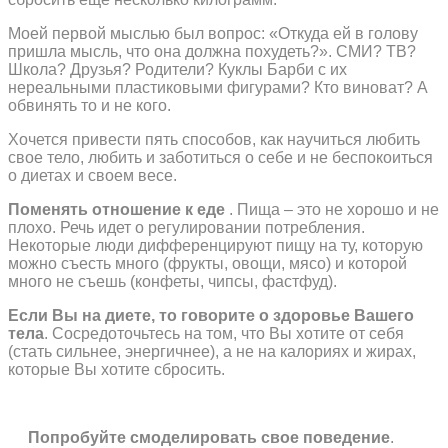
Моей первой мыслью был вопрос: «Откуда ей в голову
пришла мысль, что она должна похудеть?». СМИ? ТВ?
Школа? Друзья? Родители? Куклы Барби с их
нереальными пластиковыми фигурами? Кто виноват? А
обвинять то и не кого.
Хочется привести пять способов, как научиться любить
свое тело, любить и заботиться о себе и не беспокоиться
о диетах и своем весе.
Поменять отношение к еде
. Пища – это не хорошо и не
плохо. Речь идет о регулировании потребления.
Некоторые люди дифференцируют пищу на ту, которую
можно съесть много (фрукты, овощи, мясо) и которой
много не съешь (конфеты, чипсы, фастфуд).
сли Вы на диете, то говорите о здоровье Вашего
тела
. Сосредоточьтесь на том, что Вы хотите от себя
(стать сильнее, энергичнее), а не на калориях и жирах,
которые Вы хотите сбросить.
опробуйте смоделировать свое поведение
.