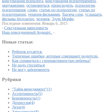
консультация психолога
,
консультация психотерапевта
,
окружающие
,
остановиться
,
происходить
,
психология
,
психотерапия
,
слово
,
статьи по психологии
,
статьи по
психотерапии
,
терапия фильмами
,
Тысяча слов
,
услышать
,
фильмы бесплатно
,
человек
,
Эдди Мерфи
.
Последние изменения:
Январь 6, 2015
‹
Сексуальная зависимость
Наш повседневный бодиарт..
›
Новые статьи:
Ребенок кусается.
Типичные ошибки, которые совершают родители.
Как справиться с гиперактивностью ребенка?
Не надо стесняться
Не могу забеременеть
Рубрики
"Тайм-менеджмент"
(1)
Ассертивность
(5)
Беременность
(1)
Депрессия
(4)
Дети
(4)
Зависимости
(8)