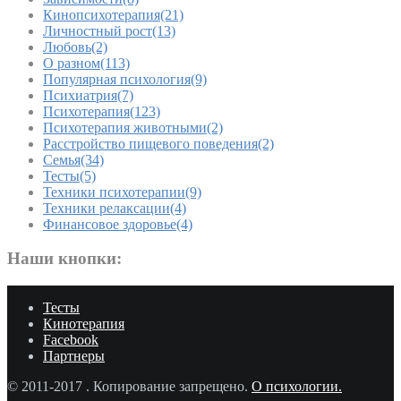
Кинопсихотерапия
(21)
Личностный рост
(13)
Любовь
(2)
О разном
(113)
Популярная психология
(9)
Психиатрия
(7)
Психотерапия
(123)
Психотерапия животными
(2)
Расстройство пищевого поведения
(2)
Семья
(34)
Тесты
(5)
Техники психотерапии
(9)
Техники релаксации
(4)
Финансовое здоровье
(4)
Наши кнопки:
Тесты
Кинотерапия
Facebook
Партнеры
© 2011-2017
. Копирование запрещено.
О психологии.