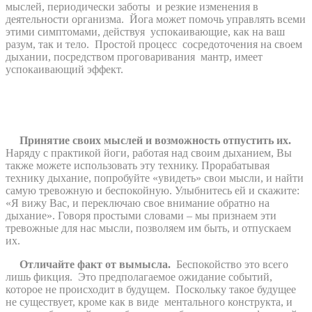
мыслей, периодически заботы
и резкие изменения в
деятельности организма.
Йога может помочь управлять всеми
этими симптомами, действуя
успокаивающие, как на ваш
разум, так и тело.
Простой процесс
сосредоточения на своем
дыхании, посредством проговаривания
мантр, имеет
успокаивающий эффект.
Принятие своих мыслей и возможность отпустить их.
Наряду с практикой йоги, работая над своим дыханием, Вы
также можете использовать эту технику. Прорабатывая
технику дыхание, попробуйте «увидеть» свои мысли, и найти
самую тревожную и беспокойную. Улыбнитесь ей и скажите:
«Я вижу Вас, и переключаю свое внимание обратно на
дыхание». Говоря простыми словами – мы признаем эти
тревожные для нас мысли, позволяем им быть, и отпускаем
их.
Отличайте факт от вымысла.
Беспокойство это всего
лишь фикция.
Это предполагаемое ожидание событий,
которое не происходит в будущем.
Поскольку такое будущее
не существует, кроме как в виде
ментального конструкта, и