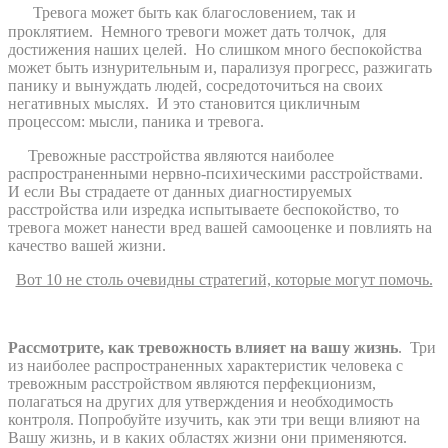
Т
ревога может быть как благословением, так и
проклятием.
Немного тревоги может дать толчок,
для
достижения наших целей.
Но слишком много беспокойства
может быть изнурительным и, парализуя прогресс, разжигать
панику и вынуждать людей, сосредоточиться на своих
негативных мыслях.
И это становится цикличным
процессом: мысли, паника и тревога.
Тревожные расстройства являются наиболее
распространенными нервно-психическими расстройствами.
И если Вы страдаете от данных диагностируемых
расстройства или изредка испытываете беспокойство, то
тревога может нанести вред вашей самооценке и повлиять на
качество вашей жизни.
Вот 10 не столь очевидны стратегий, которые могут помочь.
Рассмотрите, как тревожность влияет на вашу жизнь
.
Три
из наиболее распространенных характеристик человека с
тревожным расстройством являются перфекционизм,
полагаться на других для утверждения и необходимость
контроля. Попробуйте изучить, как эти три вещи влияют на
Вашу жизнь, и в каких областях жизни они применяются.