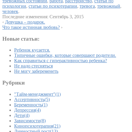
тревожных состояний
,
работа
,
расстройство
,
статьи по
психологии
,
статьи по психотерапии
,
тревога
,
тревожный
,
человек
.
Последние изменения:
Сентябрь 3, 2015
‹
Девушка – подарок.
Что такое истинная любовь?
›
Новые статьи:
Ребенок кусается.
Типичные ошибки, которые совершают родители.
Как справиться с гиперактивностью ребенка?
Не надо стесняться
Не могу забеременеть
Рубрики
"Тайм-менеджмент"
(1)
Ассертивность
(5)
Беременность
(1)
Депрессия
(4)
Дети
(4)
Зависимости
(8)
Кинопсихотерапия
(21)
Личностный рост
(13)